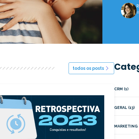
R
e
Cate
todos os posts
CRM (1)
GERAL (13)
MARKETING (