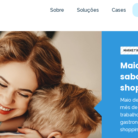
Sobre
Soluções
Cases
MARKETI
Mai
sabo
sho
Maio de
mês de 
trabalh
gastron
shoppin