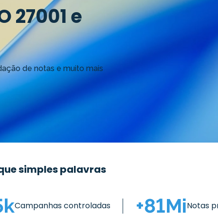
O 27001 e
dação de notas e muito mais
que simples palavras
5
k
+
81
Mi
Campanhas controladas
Notas p