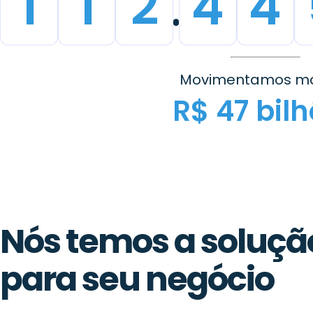
1
1
2
4
4
Movimentamos ma
R$ 47 bil
Nós temos a solução
para seu negócio