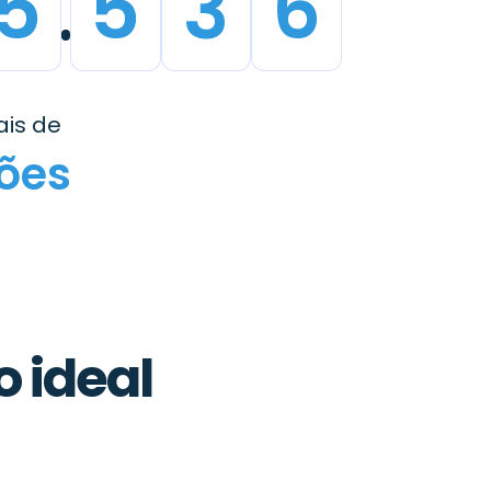
5
5
5
1
is de
hões
 ideal