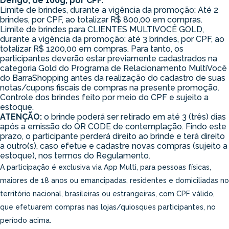
Dengo, de 100g, por CPF.
Limite de brindes, durante a vigência da promoção: Até 2
brindes, por CPF, ao totalizar R$ 800,00 em compras.
Limite de brindes para CLIENTES MULTIVOCÊ GOLD,
durante a vigência da promoção: até 3 brindes, por CPF, ao
totalizar R$ 1200,00 em compras. Para tanto, os
participantes deverão estar previamente cadastrados na
categoria Gold do Programa de Relacionamento MultiVocê
do BarraShopping antes da realização do cadastro de suas
notas/cupons fiscais de compras na presente promoção.
Controle dos brindes feito por meio do CPF e sujeito a
estoque.
ATENÇÃO:
o brinde poderá ser retirado em até 3 (três) dias
após a emissão do QR CODE de contemplação. Findo este
prazo, o participante perderá direito ao brinde e terá direito
a outro(s), caso efetue e cadastre novas compras (sujeito a
estoque), nos termos do Regulamento.
A participação é exclusiva via App Multi, para pessoas físicas,
maiores de 18 anos ou emancipadas, residentes e domiciliadas no
território nacional, brasileiras ou estrangeiras, com CPF válido,
que efetuarem compras nas lojas/quiosques participantes, no
período acima.