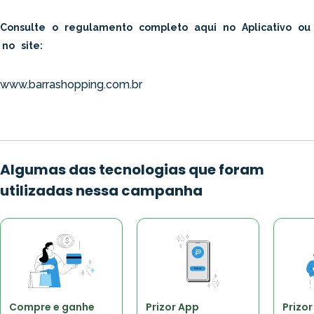
Consulte o regulamento completo aqui no Aplicativo ou
no site:
www.barrashopping.com.br
Algumas das tecnologias que foram
utilizadas nessa campanha
Compre e ganhe
Prizor App
Prizo