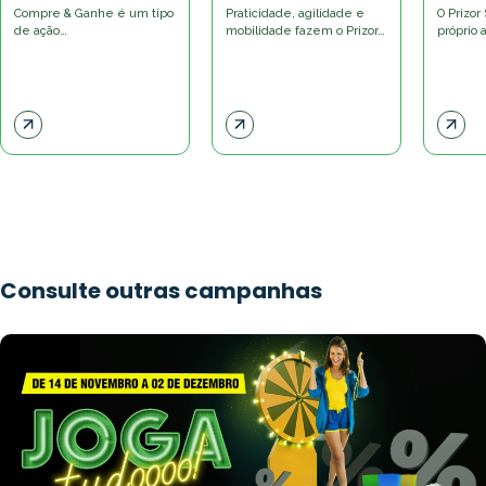
Compre & Ganhe é um tipo
Praticidade, agilidade e
O Prizor
de ação…
mobilidade fazem o Prizor…
próprio
Consulte outras campanhas