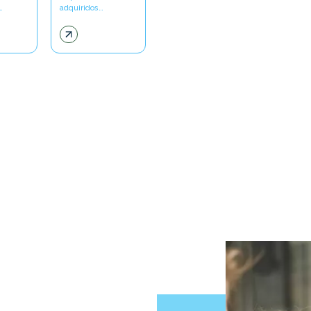
…
adquiridos…