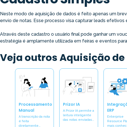
Neste modo de aquisição de dados é feito apenas um breve
envio de notas. Esse processo visa capturar leads efetivos
Através deste cadastro o usuário final pode ganhar um vouc
estratégia é amplamente utilizada em feiras e eventos para i
Veja outros Aquisição de
Processamento
Prizor IA
Integraç
Manual
ERP
A Prizor IA permite a
leitura inteligente
A transcrição da nota
Enterprise
das notas enviadas…
é feita
Resource Pl
diretamente…
mais conhec